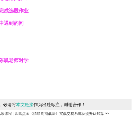
完成选股作业
中遇到的问
陈凯老师对学
，敬请将
本文链接
作为出处标注，谢谢合作！
视频课程
|
四鼠点金《情绪周期战法》实战交易系统及提升认知篇
>>