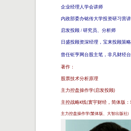
企业经理人学会讲师
内政部委办铭传大学投资研习营讲
启发投顾 / 研究员、分析师
日盛投顾资深经理，宝来投顾策略
曾任钜亨网台股主笔，非凡财经台
著作：
股票技术分析原理
主力控盘操作学
启发投顾
(
)
主控战略
线
寰宇财经，简体版：
K
(
主力控盘操作学
繁体版、大智出版社
(
)