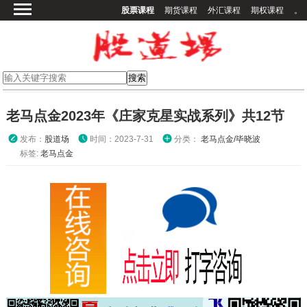
股票课程
期货课程
外汇课程
期权课程
。
首页
股票课程
期货课程
期权课程
老马点金2023年《庄家克星实战系列》共12节
外汇课程
发布：
股道场
时间：2023-7-31
分类：
老马点金/毕晓波
高校课程
标签:
老马点金
其他课程
登录