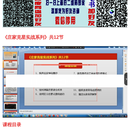
《庄家克星实战系列》共
12节
课程目录