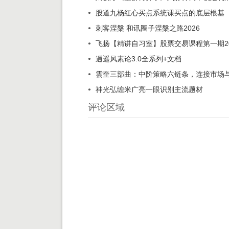
股道九杨红心买点系统课买点的底层根基
刺客涅槃 和讯圈子涅槃之路2026
飞扬【精讲自习室】股票交易课程第一期202
逍遥风素论3.0全系列+文档
雲奎三部曲：中阶策略六链条，连接市场
神光弘缠米广亮一眼识别主流题材
评论区域