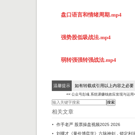
盘口语言和情绪周期.mp4
强势股低吸战法.mp4
弱转强强转强战法.mp4
温馨提示
如有转载或引用以上内容之必要
<<
公众号彭彧 系统课赚钱效应发现与运用
相关文章
作手老严 股票操盘视频2025 2026
刘骥才《量价博弈学》六脉神剑，锁定利