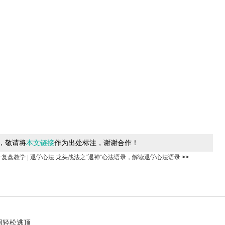
，敬请将
本文链接
作为出处标注，谢谢合作！
+复盘教学
|
退学心法 龙头战法之“退神”心法语录，解读退学心法语录
>>
润轻松逃顶