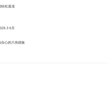
润轻松逃顶
6.3 6月
与自心的六块踏板