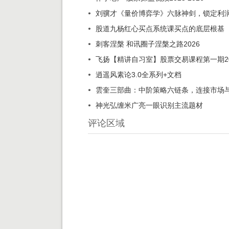
刘骥才《量价博弈学》六脉神剑，锁定利
股道九杨红心买点系统课买点的底层根基
刺客涅槃 和讯圈子涅槃之路2026
飞扬【精讲自习室】股票交易课程第一期202
逍遥风素论3.0全系列+文档
雲奎三部曲：中阶策略六链条，连接市场
神光弘缠米广亮一眼识别主流题材
评论区域