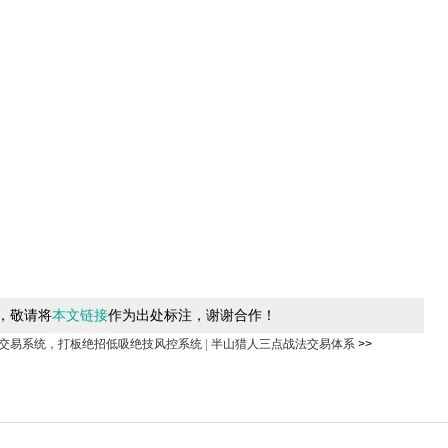
，敬请将
本文链接
作为出处标注，谢谢合作！
交易系统，打板绝招低吸绝技风控系统
|
半山猎人三点战法交易体系
>>