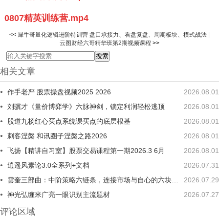
0807
精英训练营
.mp4
<<
犀牛哥量化逻辑进阶特训营 盘口承接力、看盘复盘、周期板块、模式战法
|
云图财经六哥精华班第2期视频课程
>>
相关文章
作手老严 股票操盘视频2025 2026
2026.08.01
刘骥才《量价博弈学》六脉神剑，锁定利润轻松逃顶
2026.08.01
股道九杨红心买点系统课买点的底层根基
2026.08.01
刺客涅槃 和讯圈子涅槃之路2026
2026.08.01
飞扬【精讲自习室】股票交易课程第一期2026.3 6月
2026.08.01
逍遥风素论3.0全系列+文档
2026.07.31
雲奎三部曲：中阶策略六链条，连接市场与自心的六块踏板
2026.07.29
神光弘缠米广亮一眼识别主流题材
2026.07.27
评论区域