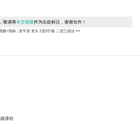
，敬请将
本文链接
作为出处标注，谢谢合作！
视频+指标
|
龙牛居 龙头 2进3打板 二进三战法
>>
视频课程