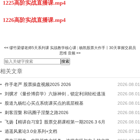
1225高阶实战直播课.mp4
1226高阶实战直播课.mp4
<<
缪竹梁缪老师5天系列课 实战教学核心课
|
杨凯股票大作手丨30天掌握交易员
思维 音频
>>
相关文章
作手老严 股票操盘视频2025 2026
2026.08.01
刘骥才《量价博弈学》六脉神剑，锁定利润轻松逃顶
2026.08.01
股道九杨红心买点系统课买点的底层根基
2026.08.01
刺客涅槃 和讯圈子涅槃之路2026
2026.08.01
飞扬【精讲自习室】股票交易课程第一期2026.3 6月
2026.08.01
逍遥风素论3.0全系列+文档
2026.07.31