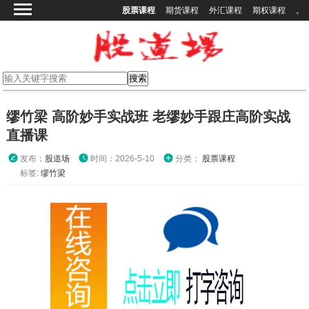
股票课程
期货课程
外汇课程
期权课程
。
首页
股票课程
期货课程
期权课程
缪竹梁 高阶妙手实战班 老缪妙手跟庄高阶实战
外汇课程
直播课
高校课程
发布：
股道场
时间：2026-5-10
分类：
股票课程
其他课程
标签:
缪竹梁
登录