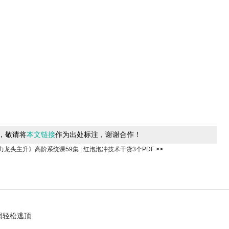
，敬请将
本文链接
作为出处标注，谢谢合作！
力龙头主升》高阶系统课59集
|
红泡泡冲技术干货3个PDF
>>
润轻松逃顶