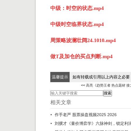
中级：时空的状态.mp4
中级时空临界状态.mp4
周策略波澜壮阔24.1010.mp4
做T及加仓的买点判断.mp4
温馨提示
如有转载或引用以上内容之必要
<<
高亮《趋势王者 热点题材 接
相关文章
作手老严 股票操盘视频2025 2026
刘骥才《量价博弈学》六脉神剑，锁定利