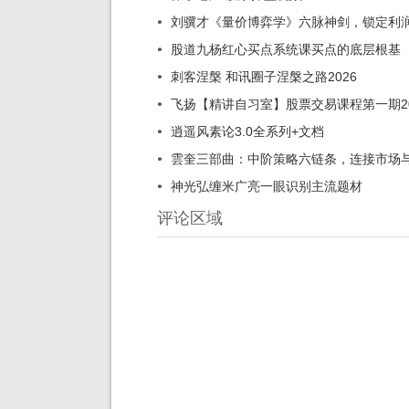
刘骥才《量价博弈学》六脉神剑，锁定利
股道九杨红心买点系统课买点的底层根基
刺客涅槃 和讯圈子涅槃之路2026
飞扬【精讲自习室】股票交易课程第一期202
逍遥风素论3.0全系列+文档
雲奎三部曲：中阶策略六链条，连接市场
神光弘缠米广亮一眼识别主流题材
评论区域