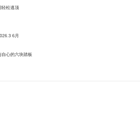
润轻松逃顶
6.3 6月
与自心的六块踏板