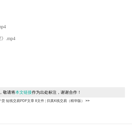
p4
.mp4
，敬请将
本文链接
作为出处标注，谢谢合作！
货 短线交易PDF文章 8文件
|
归真K线交易（精华版）
>>