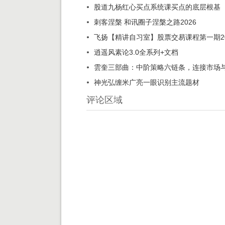
股道九杨红心买点系统课买点的底层根基
刺客涅槃 和讯圈子涅槃之路2026
飞扬【精讲自习室】股票交易课程第一期202
逍遥风素论3.0全系列+文档
雲奎三部曲：中阶策略六链条，连接市场
神光弘缠米广亮一眼识别主流题材
评论区域