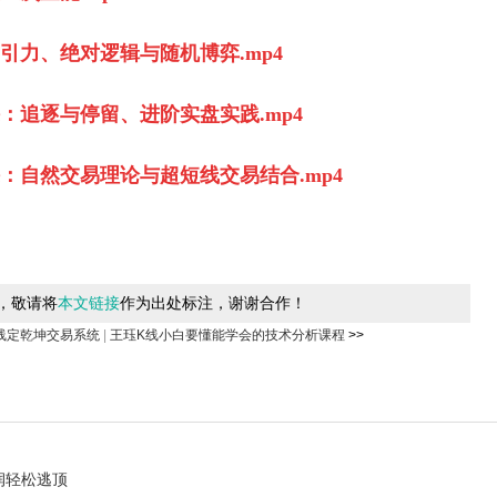
引力、绝对逻辑与随机博弈.mp4
：追逐与停留、进阶实盘实践.mp4
课：自然交易理论与超
短线
交易结合.mp4
，敬请将
本文链接
作为出处标注，谢谢合作！
线定乾坤交易系统
|
王珏K线小白要懂能学会的技术分析课程
>>
润轻松逃顶