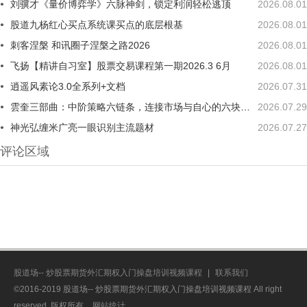
刘骥才《量价博弈学》六脉神剑，锁定利润轻松逃顶
2026.08.01
股道九杨红心买点系统课买点的底层根基
2026.08.01
刺客涅槃 和讯圈子涅槃之路2026
2026.08.01
飞扬【精讲自习室】股票交易课程第一期2026.3 6月
2026.08.01
逍遥风素论3.0全系列+文档
2026.07.31
雲奎三部曲：中阶策略六链条，连接市场与自心的六块踏板
2026.07.29
神光弘缠米广亮一眼识别主流题材
2026.07.27
评论区域
股道场-- 炒股票期货外汇期权入门操盘培训视频课程
|
联系我们
©2016-2019 股道场-- 炒股票期货外汇期权入门操盘培训视频课程 All right
reserved. 版权所有
网站统计