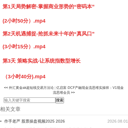
第1天局势解密-掌握商业形势的“密码本”
(2小时50分）.mp4
第2天机遇捕捉-抢抓未来十年的“真风口”
(3小时15分）.mp4
第3天 策略实战-让系统指数型增长
（3小时
40分).mp4
<<
外汇黄金ak超短线交易方法论
|
亿启富·DCF产融现金流思维实操班：V1现金
流思维会员
>>
相关文章
作手老严 股票操盘视频2025 2026
2026.08.01