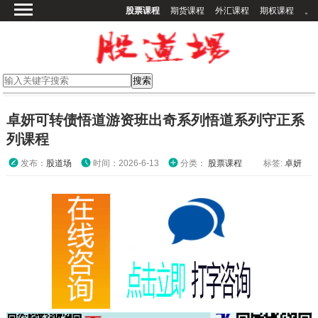
股票课程
期货课程
外汇课程
期权课程
。
首页
股票课程
期货课程
期权课程
卓妍可转债悟道游资班出奇系列悟道系列守正系
外汇课程
列课程
高校课程
发布：
股道场
时间：2026-6-13
分类：
股票课程
标签:
卓妍
其他课程
登录