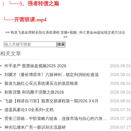
| └──5、强者转债之巅
└──开营班课.mp4
<<
韩龙飞基金理财全段位系统课程 音频+视频
|
外汇黄金ak超短线交易方法论
>>
相关文章
作手老严 股票操盘视频2025 2026
2026.08.01
刘骥才《量价博弈学》六脉神剑，锁定利润轻松逃顶
2026.08.01
股道九杨红心买点系统课买点的底层根基
2026.08.01
刺客涅槃 和讯圈子涅槃之路2026
2026.08.01
飞扬【精讲自习室】股票交易课程第一期2026.3 6月
2026.08.01
逍遥风素论3.0全系列+文档
2026.07.31
雲奎三部曲：中阶策略六链条，连接市场与自心的六块踏板
2026.07.29
神光弘缠米广亮一眼识别主流题材
2026.07.27