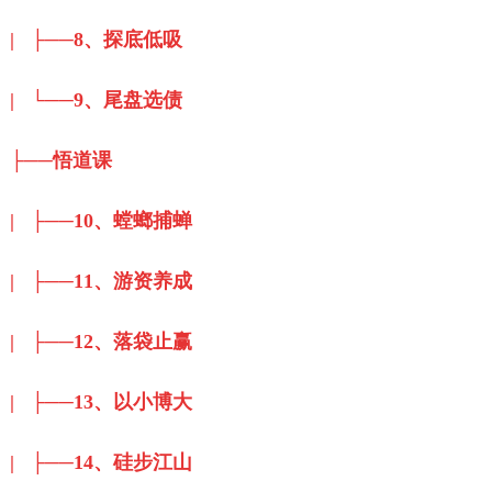
| ├──8、探底低吸
| └──9、尾盘选债
├──悟道课
| ├──10、螳螂捕蝉
| ├──11、游资养成
| ├──12、落袋止赢
| ├──13、以小博大
| ├──14、硅步江山