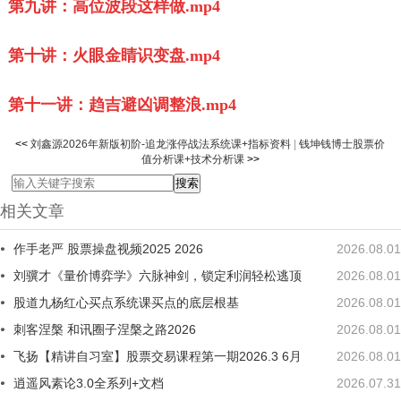
第九讲：高位波段这样做.mp4
第十讲：火眼金睛识变盘.mp4
第十一讲：趋吉避凶调整浪.mp4
<<
刘鑫源2026年新版初阶-追龙涨停战法系统课+指标资料
|
钱坤钱博士股票价
值分析课+技术分析课
>>
相关文章
作手老严 股票操盘视频2025 2026
2026.08.01
刘骥才《量价博弈学》六脉神剑，锁定利润轻松逃顶
2026.08.01
股道九杨红心买点系统课买点的底层根基
2026.08.01
刺客涅槃 和讯圈子涅槃之路2026
2026.08.01
飞扬【精讲自习室】股票交易课程第一期2026.3 6月
2026.08.01
逍遥风素论3.0全系列+文档
2026.07.31