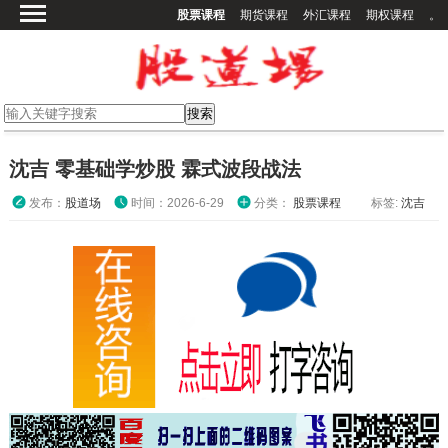
股票课程
期货课程
外汇课程
期权课程
。
首页
股票课程
期货课程
期权课程
沈吉 零基础学炒股 霖式波段战法
外汇课程
发布：
股道场
时间：2026-6-29
分类：
股票课程
标签:
沈吉
高校课程
其他课程
登录