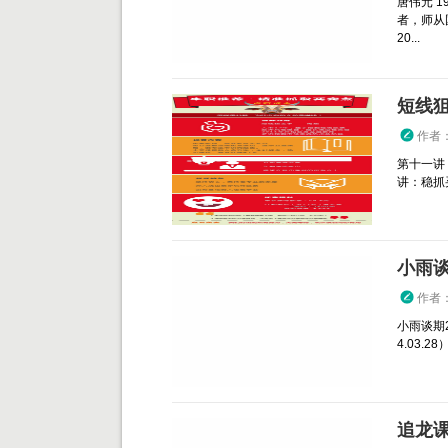
唐伟元 
者，师从
20...
短线狙
作者
第十一讲
讲：稳抓买
小雨谈
作者
小雨谈期
4.03.28） 
追龙