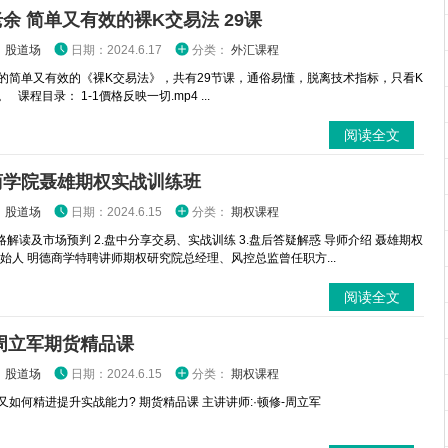
余 简单又有效的裸K交易法 29课
：
股道场
日期：2024.6.17
分类：
外汇课程
的简单又有效的《裸K交易法》，共有29节课，通俗易懂，脱离技术指标，只看K
 课程目录： 1-1價格反映一切.mp4 ...
阅读全文
商学院聂雄期权实战训练班
：
股道场
日期：2024.6.15
分类：
期权课程
策略解读及市场预判 2.盘中分享交易、实战训练 3.盘后答疑解惑 导师介绍 聂雄期权
创始人 明德商学特聘讲师期权研究院总经理、风控总监曾任职方...
阅读全文
周立军期货精品课
：
股道场
日期：2024.6.15
分类：
期权课程
又如何精进提升实战能力? 期货精品课 主讲讲师:·顿修-周立军