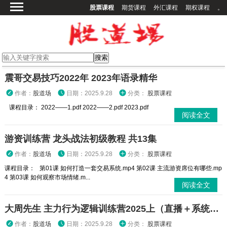
股票课程
期货课程
外汇课程
期权课程
。
首页
股票课程
期货课程
期权课程
震哥交易技巧2022年 2023年语录精华
外汇课程
作者：
股道场
日期：2025.9.28
分类：
股票课程
高校课程
课程目录： 2022——1.pdf 2022——2.pdf 2023.pdf
阅读全文
其他课程
游资训练营 龙头战法初级教程 共13集
登录
作者：
股道场
日期：2025.9.28
分类：
股票课程
课程目录： 第01课 如何打造一套交易系统.mp4 第02课 主流游资席位有哪些.mp
4 第03课 如何观察市场情绪.m...
阅读全文
大周先生 主力行为逻辑训练营2025上（直播＋系统课）
作者：
股道场
日期：2025.9.28
分类：
股票课程