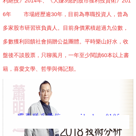
利絕技》2014年、《大賺3億的股市獲利投資術》201
6年 市場經歷逾30年，目前為專職投資人，曾為
多家股市研習班負責人。目前身價累積超過九位數，
多數獲利回饋社會捐贈公益團體。平時樂山好水，收
盤後不談股票，只聊風月，一年至少閱讀60本以上書
籍，喜愛文學、哲學與傳記類。