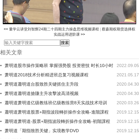
<<
量学云讲堂刘智辉24期二十四期主力操盘思维视频课程
|
蔡森期权期货选择权
实战运用进阶课
>>
相关文章
萧明道股市操作策略班 掌握强势股 投资密技 时长10小时
2022.09.05
萧明道2018技术分析精进班总复习视频课程
2021.05.17
萧明道蕭明道台股致胜关键抓住主升段
2020.04.30
萧明道蕭明道搶賺主升攻擊波高清视频
2020.04.30
蕭明道萧明道亿级教练班亿级教练营8天实战技术培训
2020.03.26
蕭明道萧明道股票+期指波段轉折操作全攻略-進階課程
2019.12.15
蕭明道萧明道-股票+期指波段轉折操作全攻略-初階課程
2019.12.15
萧明道「期指致胜关键」实境教学DVD
2019.12.15