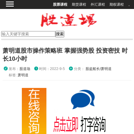
股票课程
期货课程
外汇课程
期权课程
。
首页
股票课程
期货课程
期权课程
萧明道股市操作策略班 掌握强势股 投资密技 时
外汇课程
长10小时
高校课程
发布：
股道场
时间：2022-9-5
分类：
股盗船长/萧明道
其他课程
标签:
萧明道
登录