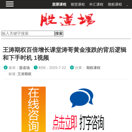
股票课程
期货课程
外汇课程
期权课程
。
首页
股票课程
期货课程
期权课程
王涛期权百倍增长课堂涛哥黄金涨跌的背后逻辑
外汇课程
和下手时机 1视频
高校课程
发布：
股道场
时间：2025-7-22
分类：
期权课程
其他课程
标签:
王涛期权
登录