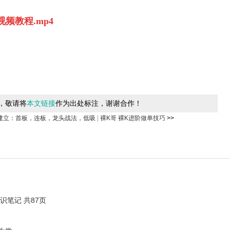
频教程.mp4
，敬请将
本文链接
作为出处标注，谢谢合作！
建立：首板，连板，龙头战法，低吸
|
裸K哥 裸K进阶做单技巧
>>
笔记 共87页