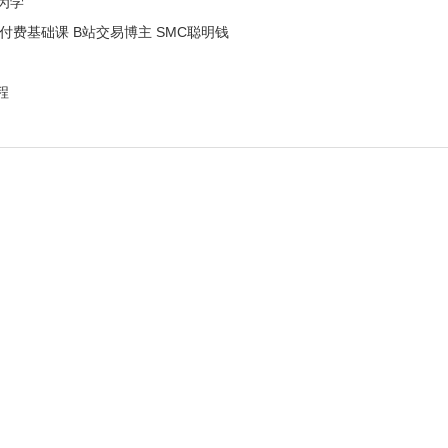
行为学
付费基础课 B站交易博主 SMC聪明钱
程